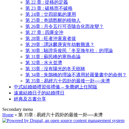
第 22 章 : 從格的定義
第 23 章 : 破格而不破格
第 24章 : 廿四節氣的運用
第 25章 : 奇蹟甦醒的植物人
第 26章 : 月令五行可否隨合化而改變？
第 27 章 : 四庫全沖
第 28章 : 旺者沖衰衰者拔
第 29章 : 譚詠麟庚寅年劫數難逃？
第 30章 : 驗證吳俊民「冬至換年柱」的理論
第 31章 : 蘇民峰的寒熱命論
第 32章 : 水火並濟
第 33章 : 沒有陽光的冬天樹林
第 34章 : 朱鵲橋的理論不適用於羅量書中的命例？
第 35章 : 易經六十四卦的最後一卦──未濟
中式結婚婚禮習俗禮儀 -- 免費網上任閱版
遠逾結婚日子的結婚擇日
經典及古書分享
Secondary menu
Home
» 第 35章 : 易經六十四卦的最後一卦──未濟