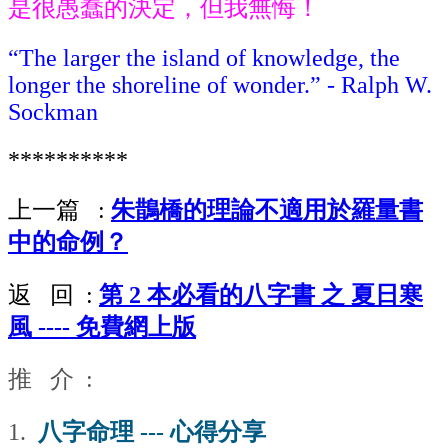
是很愚蠢的決定，但我無悔！
“The larger the island of knowledge, the
longer the shoreline of wonder.” - Ralph W.
Sockman
**********
上一篇
:
朱鵲橋的理論不適用於羅量書
中的命例？
返
回
:
第 2
本必看的八字書
之
夏日寒
風 ----
免費網上版
推
介
:
1.
八字命理
---
心得分享