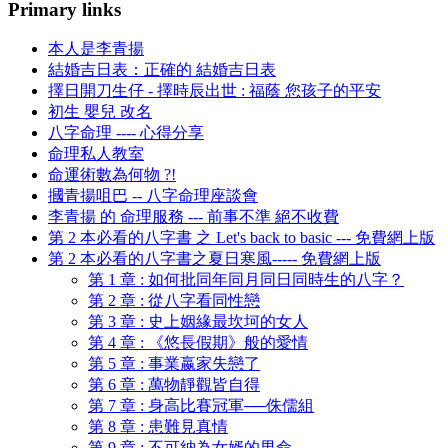
Primary links
本人是李青揚
結婚吉日表：正確的 結婚吉日表
擇日開刀生仔 - 擇時辰出世 : 福蔭 您孩子的平安
初生 嬰兒 改名
八字命理 ---- 心得分享
命理私人教室
命運術數為何物 ?!
摑青揚咀巴 -- 八字命理座談會
李青揚 的 命理服務 --- 前事不準 絕不收費
第 2 本必看的八字書 之 Let's back to basic --- 免費網上版
第 2 本必看的八字書之夏日寒風----- 免費網上版
第 1 章 : 如何批同年同月同日同時生的八字？
第 2 章 : 從八字看同性戀
第 3 章 : 史上姻緣最坎坷的女人
第 4 章 : 《悠長假期》般的愛情
第 5 章 : 事業嬴家失戀了
第 6 章 : 萬物靜觀皆自得
第 7 章 : 身高比賽冠軍──侏儒組
第 8 章 : 患難見真情
第 9 章 : 不可納為女婿的男命