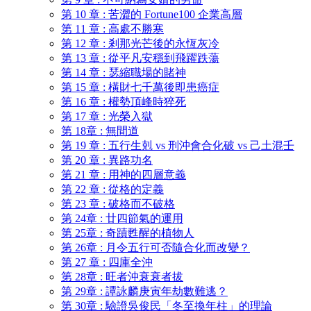
第 10 章 : 苦澀的 Fortune100 企業高層
第 11 章 : 高處不勝寒
第 12 章 : 剎那光芒後的永恆灰冷
第 13 章 : 從平凡安穩到飛躍跌蕩
第 14 章 : 瑟縮職場的賭神
第 15 章 : 橫財七千萬後即患癌症
第 16 章 : 權勢頂峰時猝死
第 17 章 : 光榮入獄
第 18章 : 無間道
第 19 章 : 五行生剋 vs 刑沖會合化破 vs 己土混壬
第 20 章 : 異路功名
第 21 章 : 用神的四層意義
第 22 章 : 從格的定義
第 23 章 : 破格而不破格
第 24章 : 廿四節氣的運用
第 25章 : 奇蹟甦醒的植物人
第 26章 : 月令五行可否隨合化而改變？
第 27 章 : 四庫全沖
第 28章 : 旺者沖衰衰者拔
第 29章 : 譚詠麟庚寅年劫數難逃？
第 30章 : 驗證吳俊民「冬至換年柱」的理論