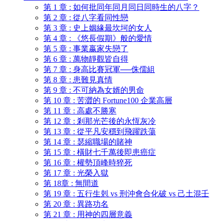
第 1 章 : 如何批同年同月同日同時生的八字？
第 2 章 : 從八字看同性戀
第 3 章 : 史上姻緣最坎坷的女人
第 4 章 : 《悠長假期》般的愛情
第 5 章 : 事業嬴家失戀了
第 6 章 : 萬物靜觀皆自得
第 7 章 : 身高比賽冠軍──侏儒組
第 8 章 : 患難見真情
第 9 章 : 不可納為女婿的男命
第 10 章 : 苦澀的 Fortune100 企業高層
第 11 章 : 高處不勝寒
第 12 章 : 剎那光芒後的永恆灰冷
第 13 章 : 從平凡安穩到飛躍跌蕩
第 14 章 : 瑟縮職場的賭神
第 15 章 : 橫財七千萬後即患癌症
第 16 章 : 權勢頂峰時猝死
第 17 章 : 光榮入獄
第 18章 : 無間道
第 19 章 : 五行生剋 vs 刑沖會合化破 vs 己土混壬
第 20 章 : 異路功名
第 21 章 : 用神的四層意義